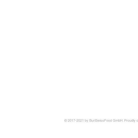
© 2017-2021 by BuriSwissFood GmbH. Proudly c