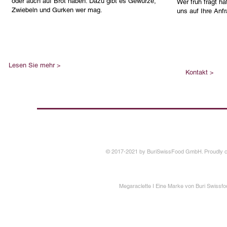
oder auch auf Brot haben. Dazu gibt es Gewürze,
Wer früh fragt ha
Zwiebeln und Gurken wer mag.
uns auf Ihre Anfr
Lesen Sie mehr >
Kontakt >
© 2017-2021 by BuriSwissFood GmbH. Proudly c
Megaraclette I Eine Marke von Buri Swissf